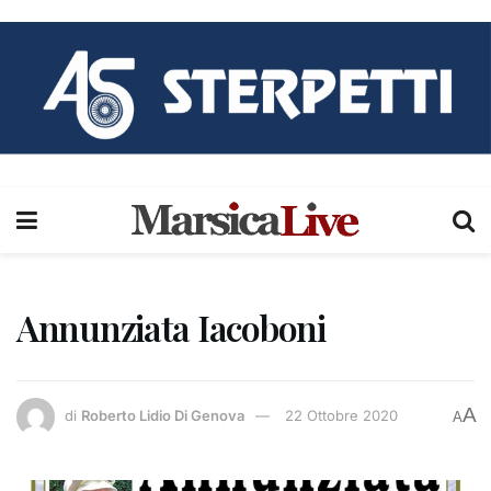
Annunziata Iacoboni
A
di
Roberto Lidio Di Genova
22 Ottobre 2020
A