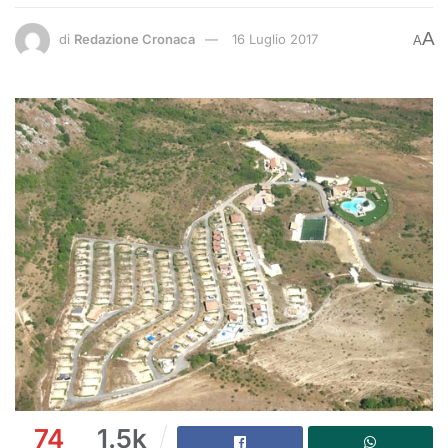
A
di
Redazione Cronaca
16 Luglio 2017
A
74
1.5k