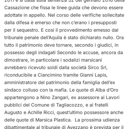
2011 e si basa sulla sentenza 32 del gennaio 2016 della
Cassazione che fissa le linee guida che devono essere
adottate in appello. Nel corso delle verifiche sollecitate
dalla difesa è emerso che non c’erano i presupposti
per il sequestro. E così il provvedimento emesso dal
tribunale penale dell’Aquila è stato dichiarato nullo. Ora
tutto il patrimonio deve tornare, secondo i giudici, in
possesso degli indagati Secondo le accuse, ancora da
dimostrare, in particolare i sodalizi marsicani
avrebbero ricevuto soldi dalla società Sirco Srl,
riconducibile a Ciancimino tramite Gianni Lapis,
amministratore del patrimonio della famiglia dell’ex
sindaco colluso con la mafia. Le quote di Alba d’Oro
appartengono a Nino Zangari, ex assessore ai Lavori
pubblici del Comune di Tagliacozzo, e ai fratelli
Augusto e Achille Ricci, quest’ultimo possessore anche
delle quote di Marsica Plastica. La prossima udienza
dibattimentale al tribunale di Avezzano è prevista per il