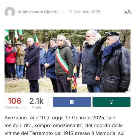
A
di
Alessandra Ciciotti
13 Gennaio 2025
A
106
2.1k
Condivisioni
Visite
Avezzano. Alle 10 di oggi, 13 Gennaio 2025, si è
tenuto il rito, sempre emozionante, del ricordo delle
vittime del Terremoto del 1915 presso il Memori
al sul