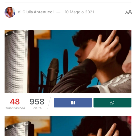
A
di
Giulia Antenucci
10 Maggio 2021
A
48
958
Condivisioni
Visite