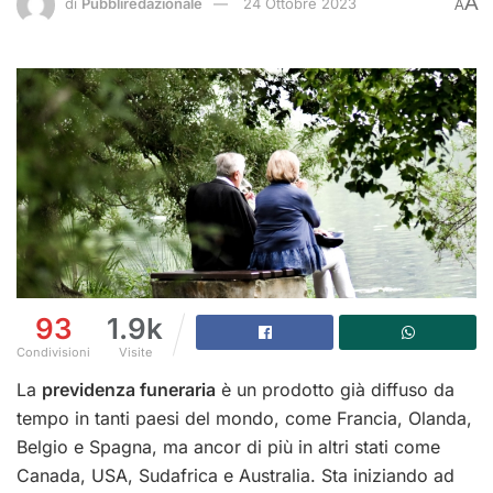
A
di
Pubbliredazionale
24 Ottobre 2023
A
93
1.9k
Condivisioni
Visite
La
previdenza funeraria
è un prodotto già diffuso da
tempo in tanti paesi del mondo, come Francia, Olanda,
Belgio e Spagna, ma ancor di più in altri stati come
Canada, USA, Sudafrica e Australia. Sta iniziando ad