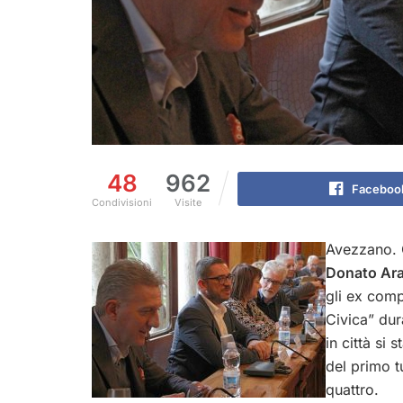
48
962
Faceboo
Condivisioni
Visite
Avezzano. Q
Donato Ara
gli ex comp
Civica” dur
in città si 
del primo t
quattro.