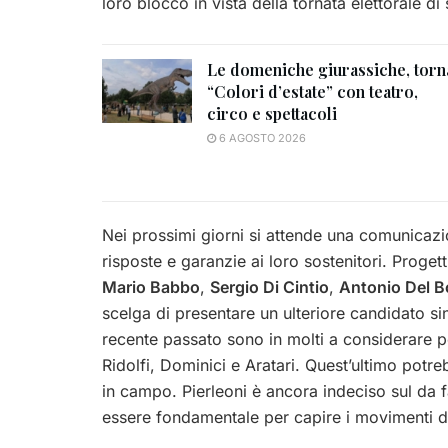
loro blocco in vista della tornata elettorale di
Le domeniche giurassiche, torn
“Colori d’estate” con teatro,
circo e spettacoli
6 AGOSTO 2026
Nei prossimi giorni si attende una comunicazio
risposte e garanzie ai loro sostenitori. Proget
Mario Babbo
,
Sergio Di Cintio
,
Antonio Del B
scelga di presentare un ulteriore candidato si
recente passato sono in molti a considerare po
Ridolfi, Dominici e Aratari. Quest’ultimo pot
in campo. Pierleoni è ancora indeciso sul da 
essere fondamentale per capire i movimenti de