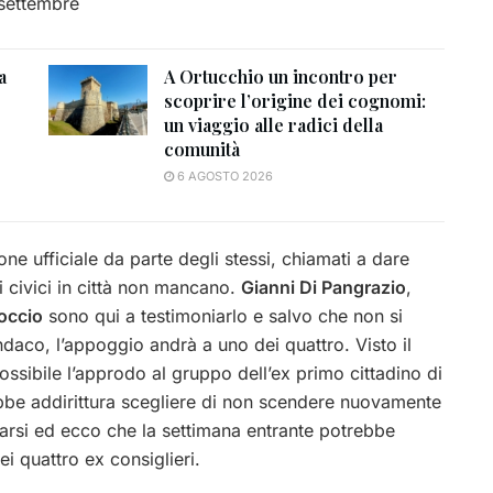
 settembre
a
A Ortucchio un incontro per
scoprire l’origine dei cognomi:
un viaggio alle radici della
comunità
6 AGOSTO 2026
ne ufficiale da parte degli stessi, chiamati a dare
ti civici in città non mancano.
Gianni Di Pangrazio
,
occio
sono qui a testimoniarlo e salvo che non si
ndaco, l’appoggio andrà a uno dei quattro. Visto il
ssibile l’approdo al gruppo dell’ex primo cittadino di
rebbe addirittura scegliere di non scendere nuovamente
farsi ed ecco che la settimana entrante potrebbe
i quattro ex consiglieri.