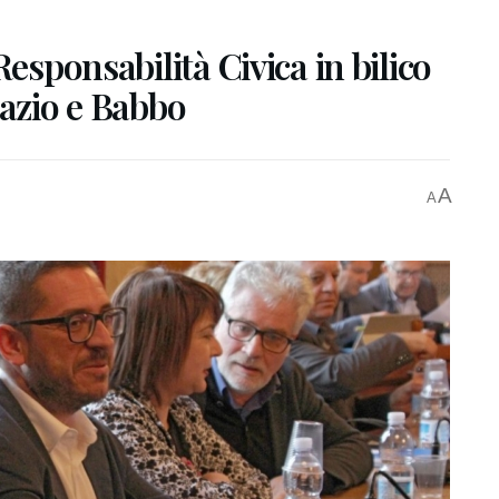
Responsabilità Civica in bilico
razio e Babbo
A
A