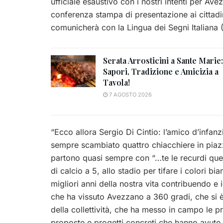
ufficiale esaustivo con i nostri intenti per A
conferenza stampa di presentazione ai cittad
comunicherà con la Lingua dei Segni Italiana 
Serata Arrosticini a Sante Marie:
Sapori, Tradizione e Amicizia a
Tavola!
7 AGOSTO 2026
“Ecco allora Sergio Di Cintio: l’amico d’infanz
sempre scambiato quattro chiacchiere in piazz
partono quasi sempre con “…te le recurdi quel
di calcio a 5, allo stadio per tifare i colori b
migliori anni della nostra vita contribuendo e 
che ha vissuto Avezzano a 360 gradi, che si è s
della collettività, che ha messo in campo le
proposte e progetti concreti che hanno avuto r