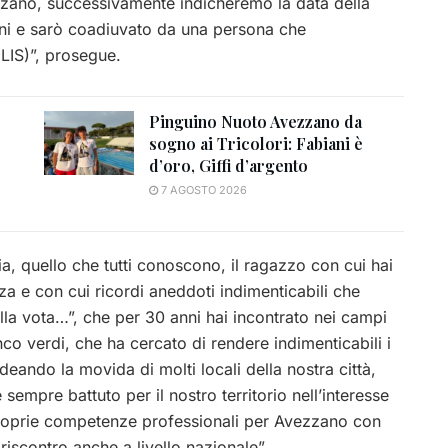
vezzano, successivamente indicheremo la data della
ini e sarò coadiuvato da una persona che
(LIS)”, prosegue.
Pinguino Nuoto Avezzano da
sogno ai Tricolori: Fabiani è
d’oro, Giffi d’argento
7 AGOSTO 2026
ia, quello che tutti conoscono, il ragazzo con cui hai
a e con cui ricordi aneddoti indimenticabili che
la vota…”, che per 30 anni hai incontrato nei campi
ianco verdi, che ha cercato di rendere indimenticabili i
ideando la movida di molti locali della nostra città,
empre battuto per il nostro territorio nell’interesse
 proprie competenze professionali per Avezzano con
iscontro anche a livello nazionale”.