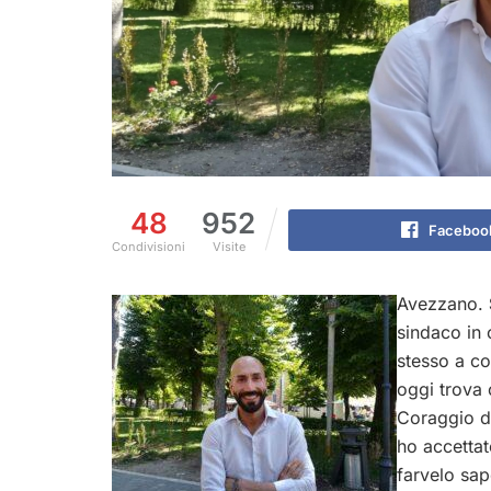
48
952
Faceboo
Condivisioni
Visite
Avezzano.
sindaco in 
stesso a co
oggi trova 
Coraggio de
ho accettat
farvelo sap