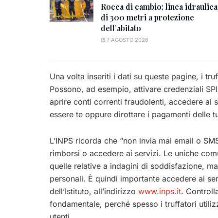
Rocca di cambio: linea idraulica
di 300 metri a protezione
dell’abitato
7 AGOSTO 2026
Una volta inseriti i dati su queste pagine, i t
Possono, ad esempio, attivare credenziali SPID
aprire conti correnti fraudolenti, accedere ai
essere te oppure dirottare i pagamenti delle t
L’INPS ricorda che “non invia mai email o SMS
rimborsi o accedere ai servizi. Le uniche co
quelle relative a indagini di soddisfazione, 
personali. È quindi importante accedere ai serv
dell’Istituto, all’indirizzo
www.inps.it
. Controll
fondamentale, perché spesso i truffatori utiliz
utenti.