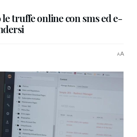
e truffe online con sms ed e-
ndersi
A
A