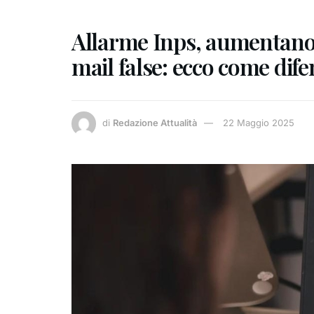
Allarme Inps, aumentano l
mail false: ecco come dife
di
Redazione Attualità
22 Maggio 2025