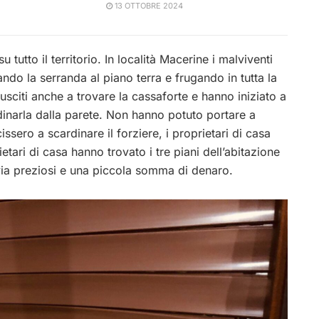
13 OTTOBRE 2024
tutto il territorio. In località Macerine i malviventi
ando la serranda al piano terra e frugando in tutta la
iusciti anche a trovare la cassaforte e hanno iniziato a
rdinarla dalla parete. Non hanno potuto portare a
ssero a scardinare il forziere, i proprietari di casa
ietari di casa hanno trovato i tre piani dell’abitazione
e via preziosi e una piccola somma di denaro.