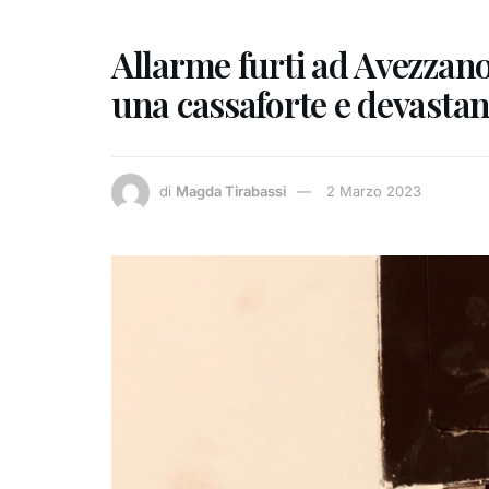
Allarme furti ad Avezzano
una cassaforte e devastano
di
Magda Tirabassi
2 Marzo 2023