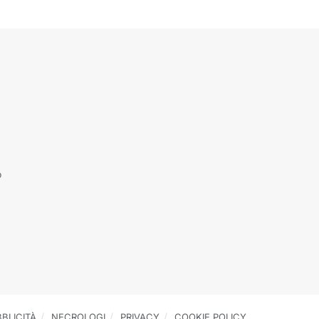
o
BLICITÀ
NECROLOGI
PRIVACY
COOKIE POLICY