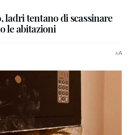
, ladri tentano di scassinare
 le abitazioni
A
A