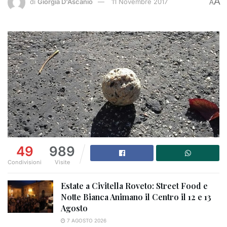
A
di
Giorgia D'Ascanio
11 Novembre 2017
A
49
989
Condivisioni
Visite
Estate a Civitella Roveto: Street Food e
Notte Bianca Animano il Centro il 12 e 13
Agosto
7 AGOSTO 2026