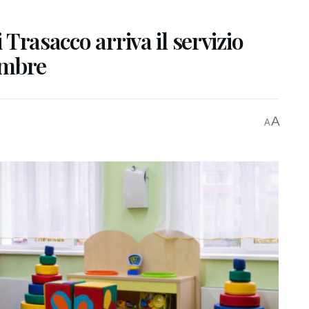
i Trasacco arriva il servizio
embre
A
A