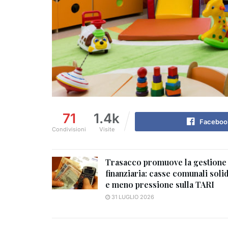
71
1.4k
Faceboo
Condivisioni
Visite
Trasacco promuove la gestione
finanziaria: casse comunali soli
e meno pressione sulla TARI
31 LUGLIO 2026