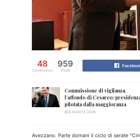
48
959
Faceboo
Condivisioni
Visite
Commissione di vigilanza,
l’affondo di Cesareo: presidenz
pilotata dalla maggioranza
8 AGOSTO 2026
Avezzano. Parte domani il ciclo di serate “Ci