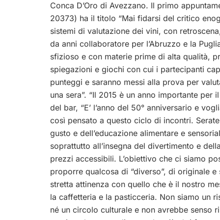
Conca D’Oro di Avezzano. Il primo appuntame
20373) ha il titolo “Mai fidarsi del critico e
sistemi di valutazione dei vini, con retroscen
da anni collaboratore per l’Abruzzo e la Pugli
sfizioso e con materie prime di alta qualità, pr
spiegazioni e giochi con cui i partecipanti ca
punteggi e saranno messi alla prova per valutar
una sera”. “Il 2015 è un anno importante per i
del bar, “E’ l’anno del 50° anniversario e vo
così pensato a questo ciclo di incontri. Serate
gusto e dell’educazione alimentare e sensoria
soprattutto all’insegna del divertimento e della
prezzi accessibili. L’obiettivo che ci siamo pos
proporre qualcosa di “diverso”, di originale e 
stretta attinenza con quello che è il nostro mes
la caffetteria e la pasticceria. Non siamo un r
né un circolo culturale e non avrebbe senso r