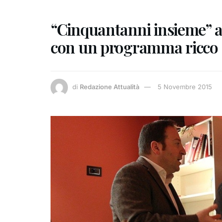
“Cinquantanni insieme” al
con un programma ricco d
di
Redazione Attualità
5 Novembre 2015