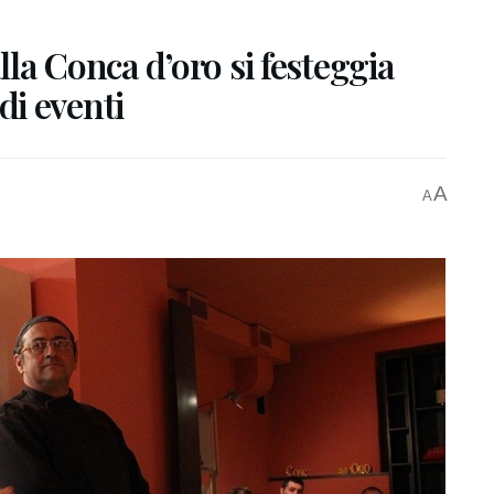
la Conca d’oro si festeggia
i eventi
A
A