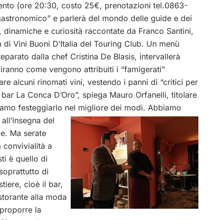
nto (ore 20:30, costo 25€, prenotazioni tel.0863-
nogastronomico” e parlerà del mondo delle guide e dei
a, dinamiche e curiosità raccontate da Franco Santini,
a di Vini Buoni D’Italia del Touring Club. Un menù
eparato dalla chef Cristina De Blasis, intervallerà
piranno come vengono attribuiti i “famigerati”
e alcuni rinomati vini, vestendo i panni di “critici per
l bar La Conca D’Oro”, spiega Mauro Orfanelli, titolare
gliamo festeggiarlo nel migliore dei modi. Abbiamo
 all’insegna del
le. Ma serate
 convivialità a
ti è quello di
soprattutto di
tiere, cioè il bar,
istorante alla moda
iproporre la