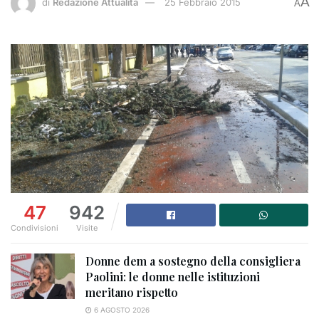
A
di
Redazione Attualità
25 Febbraio 2015
A
47
942
Condivisioni
Visite
Donne dem a sostegno della consigliera
Paolini: le donne nelle istituzioni
meritano rispetto
6 AGOSTO 2026