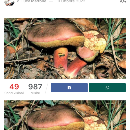
A
di
Luca Marrone
11 Ottobre 2022
A
49
987
Condivisioni
Visite