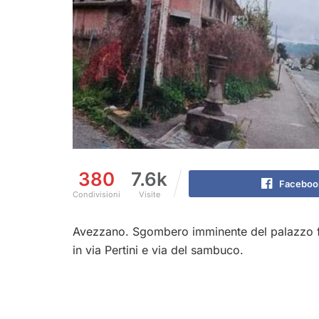
380
7.6k
Faceboo
Condivisioni
Visite
Avezzano. Sgombero imminente del palazzo fat
in via Pertini e via del sambuco.