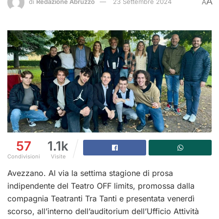
A
di
Redazione Abruzzo
23 Settembre 2024
A
57
1.1k
Condivisioni
Visite
Avezzano. Al via la settima stagione di prosa
indipendente del Teatro OFF limits, promossa dalla
compagnia Teatranti Tra Tanti e presentata venerdì
scorso, all’interno dell’auditorium dell’Ufficio Attività