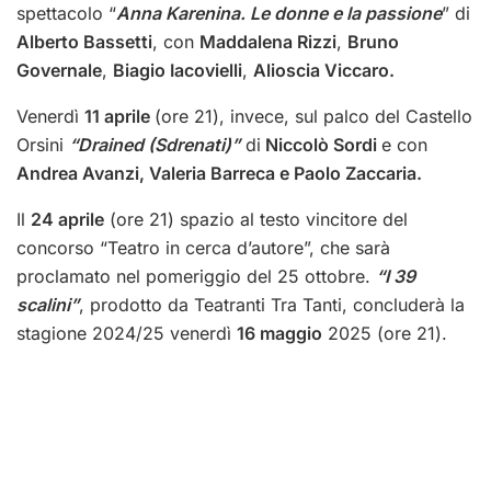
spettacolo “
Anna Karenina. Le donne e la passione
” di
Alberto Bassetti
, con
Maddalena Rizzi
,
Bruno
Governale
,
Biagio Iacovielli
,
Alioscia Viccaro.
Venerdì
11 aprile
(ore 21), invece, sul palco del Castello
Orsini
“Drained (Sdrenati)”
di
Niccolò Sordi
e con
Andrea Avanzi, Valeria Barreca e Paolo Zaccaria.
Il
24 aprile
(ore 21) spazio al testo vincitore del
concorso “Teatro in cerca d’autore”, che sarà
proclamato nel pomeriggio del 25 ottobre.
“I 39
scalini”
, prodotto da Teatranti Tra Tanti, concluderà la
stagione 2024/25 venerdì
16 maggio
2025 (ore 21).