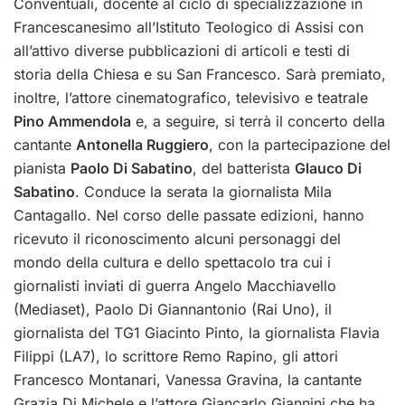
Conventuali, docente al ciclo di specializzazione in
Francescanesimo all’Istituto Teologico di Assisi con
all’attivo diverse pubblicazioni di articoli e testi di
storia della Chiesa e su San Francesco. Sarà premiato,
inoltre, l’attore cinematografico, televisivo e teatrale
Pino Ammendola
e, a seguire, si terrà il concerto della
cantante
Antonella Ruggiero
, con la partecipazione del
pianista
Paolo Di Sabatino
, del batterista
Glauco Di
Sabatino
. Conduce la serata la giornalista Mila
Cantagallo. Nel corso delle passate edizioni, hanno
ricevuto il riconoscimento alcuni personaggi del
mondo della cultura e dello spettacolo tra cui i
giornalisti inviati di guerra Angelo Macchiavello
(Mediaset), Paolo Di Giannantonio (Rai Uno), il
giornalista del TG1 Giacinto Pinto, la giornalista Flavia
Filippi (LA7), lo scrittore Remo Rapino, gli attori
Francesco Montanari, Vanessa Gravina, la cantante
Grazia Di Michele e l’attore Giancarlo Giannini che ha