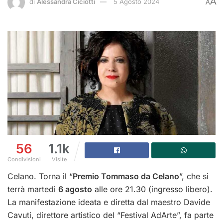
A
di
Alessandra Ciciotti
5 Agosto 2024
A
56
1.1k
Condivisioni
Visite
Celano.
Torna il “
Premio Tommaso da Celano
”, che si
terrà martedì
6 agosto
alle ore 21.30 (ingresso libero).
La manifestazione ideata e diretta dal maestro Davide
Cavuti, direttore artistico del “Festival AdArte”, fa parte