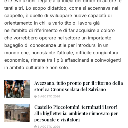
e le evoluzioni legate alla tutela del diritto di autore e
tanti altri. Lo scopo didattico, come si accennava nel
cappello, è quello di sviluppare nuove capacità di
orientamento in chi, a vario titolo, lavora già
nell’ambito di riferimento e di far acquisire a coloro
che vorrebbero operare nel settore un importante
bagaglio di conoscenze utile per introdursi in un
mondo che, nonostante l’attuale, difficile congiuntura
economica, rimane tra i più affascinanti e coinvolgenti
in ambito culturale e non solo.
Avezzano, tutto pronto per il ritorno della
storica Cronoscalata del Salviano
6 AGOSTO 2026
Castello Piccolomini, terminati i lavori
alla biglietteria: ambiente rinnovato per
personale e visitatori
6 AGOSTO 2026