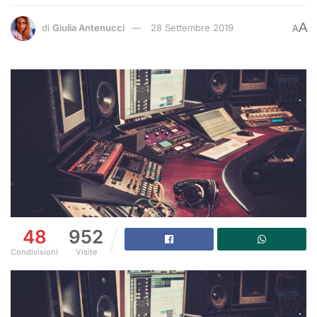
A
di
Giulia Antenucci
28 Settembre 2019
A
48
952
Condivisioni
Visite