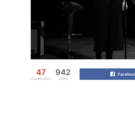
47
942
Faceboo
Condivisioni
Visite