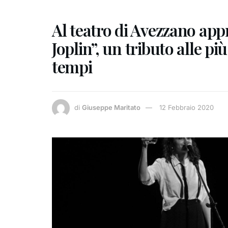
Al teatro di Avezzano app
Joplin”, un tributo alle p
tempi
di
Giuseppe Maritato
12 Febbraio 2020