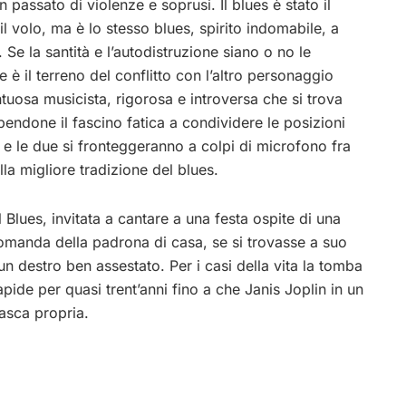
 passato di violenze e soprusi. Il blues è stato il
 volo, ma è lo stesso blues, spirito indomabile, a
 Se la santità e l’autodistruzione siano o no le
è il terreno del conflitto con l’altro personaggio
ntuosa musicista, rigorosa e introversa che si trova
endone il fascino fatica a condividere le posizioni
 e le due si fronteggeranno a colpi di microfono fra
la migliore tradizione del blues.
 Blues, invitata a cantare a una festa ospite di una
a domanda della padrona di casa, se si trovasse a suo
 un destro ben assestato. Per i casi della vita la tomba
pide per quasi trent’anni fino a che Janis Joplin in un
tasca propria.