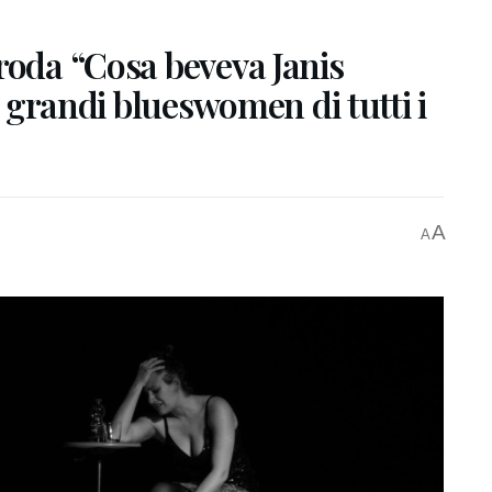
roda “Cosa beveva Janis
iù grandi blueswomen di tutti i
A
A