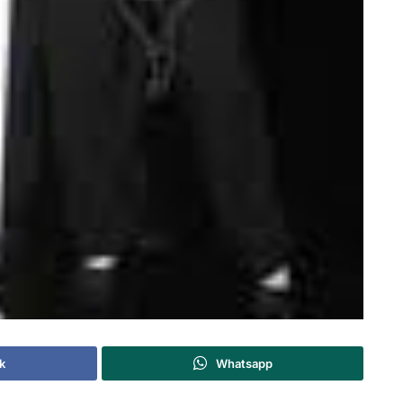
k
Whatsapp