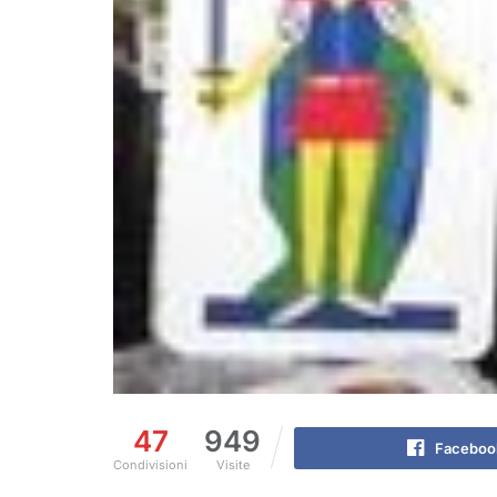
47
949
Faceboo
Condivisioni
Visite