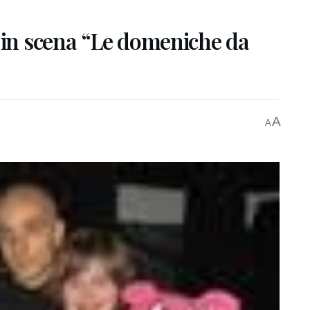
 in scena “Le domeniche da
A
A