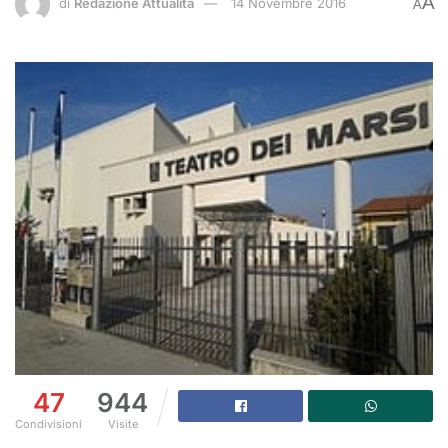
A
di
Redazione Attualità
14 Novembre 2016
A
47
944
Condivisioni
Visite