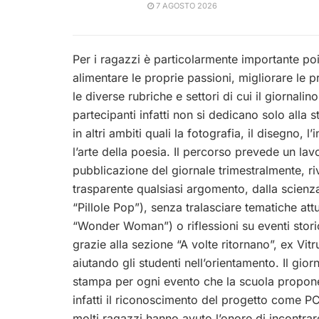
7 AGOSTO 2026
Per i ragazzi è particolarmente importante p
alimentare le proprie passioni, migliorare le p
le diverse rubriche e settori di cui il giornali
partecipanti infatti non si dedicano solo alla 
in altri ambiti quali la fotografia, il disegno, l
l’arte della poesia. Il percorso prevede un lav
pubblicazione del giornale trimestralmente, riv
trasparente qualsiasi argomento, dalla scienza 
“Pillole Pop”), senza tralasciare tematiche att
“Wonder Woman”) o riflessioni su eventi storic
grazie alla sezione “A volte ritornano”, ex Vit
aiutando gli studenti nell’orientamento. Il gior
stampa per ogni evento che la scuola propone,
infatti il riconoscimento del progetto come PC
molti ragazzi hanno avuto l’onore di incontrare