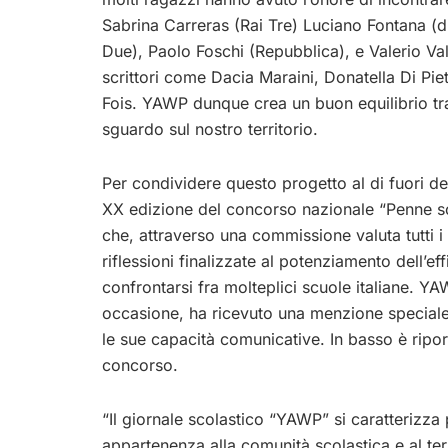
Sabrina Carreras (Rai Tre) Luciano Fontana (di
Due), Paolo Foschi (Repubblica), e Valerio Vale
scrittori come Dacia Maraini, Donatella Di Pie
Fois. YAWP dunque crea un buon equilibrio tra 
sguardo sul nostro territorio.
Per condividere questo progetto al di fuori del
XX edizione del concorso nazionale “Penne sc
che, attraverso una commissione valuta tutti i 
riflessioni finalizzate al potenziamento dell’
confrontarsi fra molteplici scuole italiane. YAW
occasione, ha ricevuto una menzione speciale, 
le sue capacità comunicative. In basso è riporta
concorso.
“Il giornale scolastico “YAWP” si caratterizza
appartenenza alla comunità scolastica e al terr