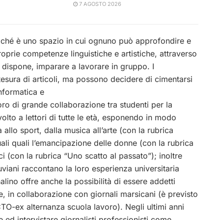
7 AGOSTO 2026
oiché è uno spazio in cui ognuno può approfondire e
roprie competenze linguistiche e artistiche, attraverso
no dispone, imparare a lavorare in gruppo. I
stesura di articoli, ma possono decidere di cimentarsi
’informatica e
oro di grande collaborazione tra studenti per la
olto a lettori di tutte le età, esponendo in modo
allo sport, dalla musica all’arte (con la rubrica
uali quali l’emancipazione delle donne (con la rubrica
i (con la rubrica “Uno scatto al passato”); inoltre
ruviani raccontano la loro esperienza universitaria
nalino offre anche la possibilità di essere addetti
 in collaborazione con giornali marsicani (è previsto
TO-ex alternanza scuola lavoro). Negli ultimi anni
 ed intervistare giornalisti professionisti come