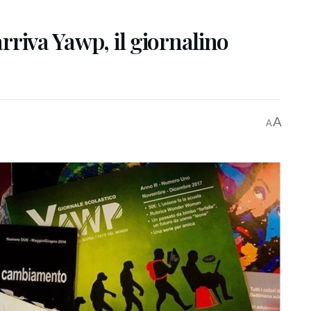
arriva Yawp, il giornalino
A
A