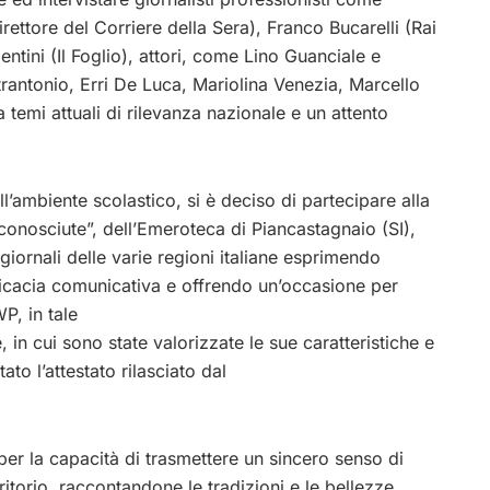
rettore del Corriere della Sera), Franco Bucarelli (Rai
ntini (Il Foglio), attori, come Lino Guanciale e
trantonio, Erri De Luca, Mariolina Venezia, Marcello
temi attuali di rilevanza nazionale e un attento
l’ambiente scolastico, si è deciso di partecipare alla
onosciute”, dell’Emeroteca di Piancastagnaio (SI),
giornali delle varie regioni italiane esprimendo
efficacia comunicativa e offrendo un’occasione per
P, in tale
in cui sono state valorizzate le sue caratteristiche e
to l’attestato rilasciato dal
 per la capacità di trasmettere un sincero senso di
itorio, raccontandone le tradizioni e le bellezze