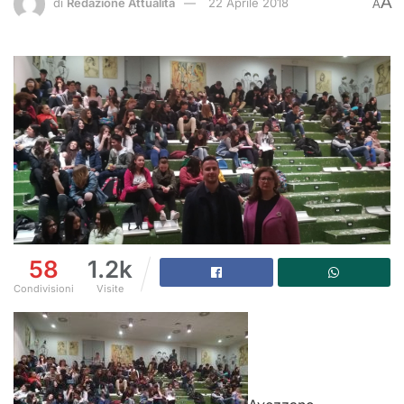
A
di
Redazione Attualità
22 Aprile 2018
A
58
1.2k
Condivisioni
Visite