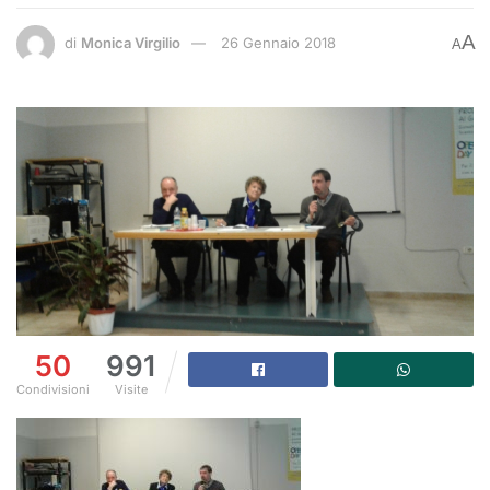
A
di
Monica Virgilio
26 Gennaio 2018
A
50
991
Condivisioni
Visite