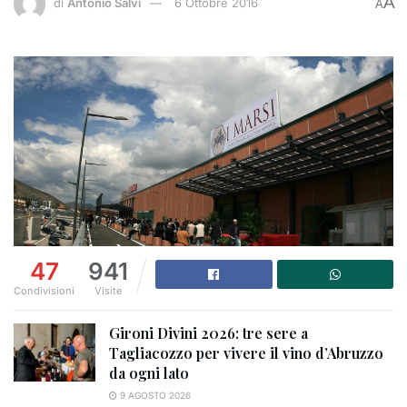
A
di
Antonio Salvi
6 Ottobre 2016
A
47
941
Condivisioni
Visite
Gironi Divini 2026: tre sere a
Tagliacozzo per vivere il vino d’Abruzzo
da ogni lato
9 AGOSTO 2026