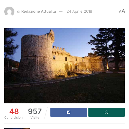
A
di
Redazione Attualità
24 Aprile 2018
A
48
957
Condivisioni
Visite