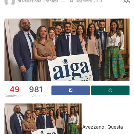
A
di
Redazione Cronaca
14 Dicembre 2019
A
49
981
Condivisioni
Visite
Avezzano. Questa