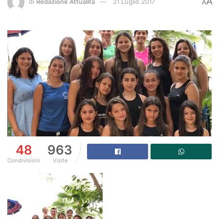
A
di
Redazione Attualità
21 Luglio 2017
A
48
963
Condivisioni
Visite