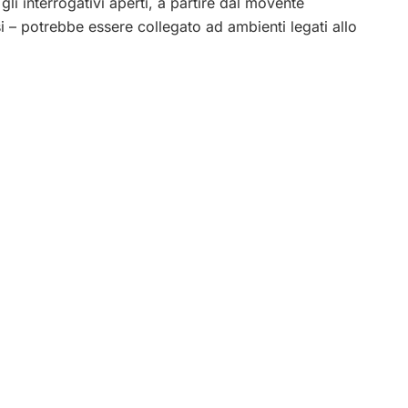
 gli interrogativi aperti, a partire dal movente
i – potrebbe essere collegato ad ambienti legati allo