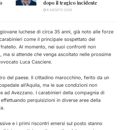
to
dopo il tragico incidente
6 AGOSTO 2026
l giovane luchese di circa 35 anni, già noto alle forze
carabinieri come il principale sospettato del
fratello. Al momento, nei suoi confronti non
li, ma si attende che venga ascoltato nelle prossime
l’avvocato Luca Casciere.
tro del paese. Il cittadino marocchino, ferito da un
ospedale all’Aquila, ma le sue condizioni non
ale ad Avezzano. I carabinieri della compagnia di
effettuando perquisizioni in diverse aree della
ta.
sive e i primi riscontri emersi sul posto stanno