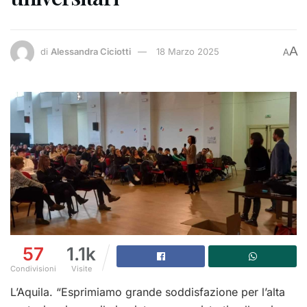
A
di
Alessandra Ciciotti
18 Marzo 2025
A
57
1.1k
Condivisioni
Visite
L’Aquila. “Esprimiamo grande soddisfazione per l’alta