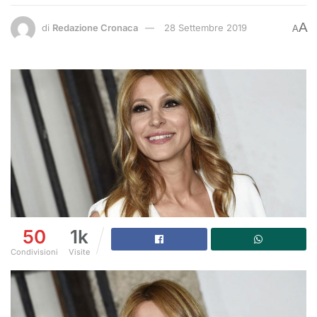
A
di
Redazione Cronaca
28 Settembre 2019
A
50
1k
Condivisioni
Visite