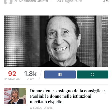
A
di
Alessandra Ciciotti
24 Giugno 2025
A
92
1.8k
Condivisioni
Visite
Donne dem a sostegno della consigliera
Paolini: le donne nelle istituzioni
meritano rispetto
6 AGOSTO 2026