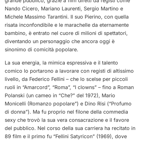
grande pubblico, grazie a film diretti da registi come
Nando Cicero, Mariano Laurenti, Sergio Martino e
Michele Massimo Tarantini. Il suo Pierino, con quella
risata inconfondibile e le marachelle da eternamente
bambino, è entrato nel cuore di milioni di spettatori,
diventando un personaggio che ancora oggi è
sinonimo di comicità popolare.
La sua energia, la mimica espressiva e il talento
comico lo portarono a lavorare con registi di altissimo
livello, da Federico Fellini – che lo scelse per piccoli
ruoli in “Amarcord”, “Roma”, “I clowns” – fino a Roman
Polanski (un cameo in “Che?” del 1972), Mario
Monicelli (Romanzo popolare”) e Dino Risi (“Profumo
di donna”). Ma fu proprio nel filone della commedia
sexy che trovò la sua vera consacrazione e il favore
del pubblico. Nel corso della sua carriera ha recitato in
89 film e il primo fu “Fellini Satyricon” (1969), dove