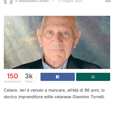
A
di
Alessandra Ciciotti
17 Giugno 2025
A
150
3k
Condivisioni
Visite
Celano. Ieri è venuto a mancare, all’età di 86 anni, lo
storico imprenditore edile celanese Giannino Torrelli.