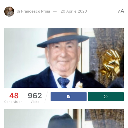
A
di
Francesco Proia
20 Aprile 2020
A
48
962
Condivisioni
Visite