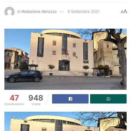
A
di
Redazione Abruzzo
6 Settembre 2021
A
47
948
Condivisioni
Visite