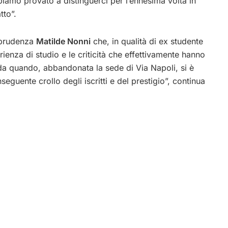
abbiamo provato a distinguerci per l’ennesima volta in
tto”.
isprudenza
Matilde Nonni
che, in qualità di ex studente
ienza di studio e le criticità che effettivamente hanno
a quando, abbandonata la sede di Via Napoli, si è
guente crollo degli iscritti e del prestigio”, continua