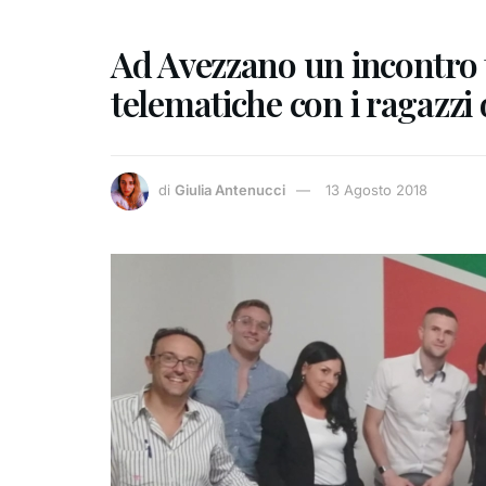
Ad Avezzano un incontro t
telematiche con i ragazzi 
di
Giulia Antenucci
13 Agosto 2018