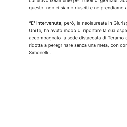
collettivo solamente per i titoli di giornale: 
questo, non ci siamo riusciti e ne prendiamo a
“
E’ intervenuta
, però, la neolaureata in Giur
UniTe, ha avuto modo di riportare la sua esper
accompagnato la sede distaccata di Teramo d
ridotta a peregrinare senza una meta, con conse
Simonelli .