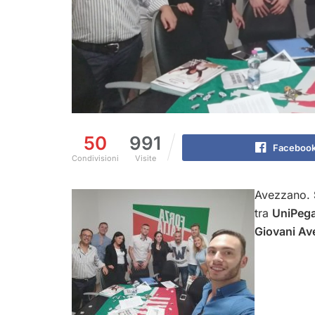
50
991
Faceboo
Condivisioni
Visite
Avezzano.
tra
UniPeg
Giovani A