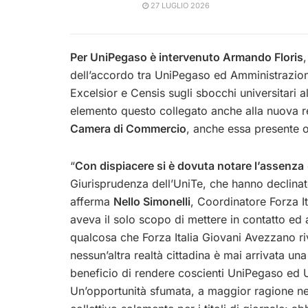
27 LUGLIO 2026
Per UniPegaso è intervenuto Armando Floris
,
dell’accordo tra UniPegaso ed Amministrazione
Excelsior e Censis sugli sbocchi universitari 
elemento questo collegato anche alla nuova re
Camera di Commercio
, anche essa presente og
“
Con dispiacere si è dovuta notare l’assenza
Giurisprudenza dell’UniTe, che hanno declinato
afferma
Nello Simonelli
, Coordinatore Forza I
aveva il solo scopo di mettere in contatto ed a
qualcosa che Forza Italia Giovani Avezzano r
nessun’altra realtà cittadina è mai arrivata un
beneficio di rendere coscienti UniPegaso ed U
Un’opportunità sfumata, a maggior ragione nel