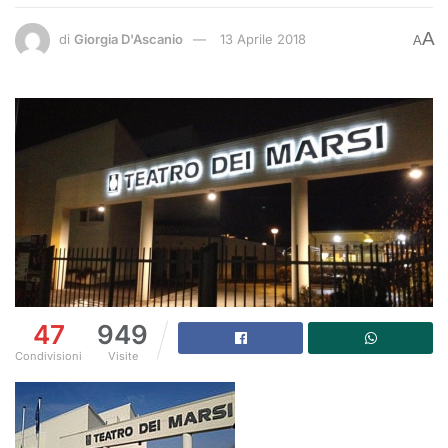
A
di
Giorgia D'Ascanio
13 Aprile 2018
A
47
949
Condivisioni
Visite