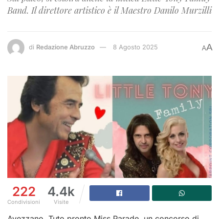
Band. Il direttore artistico è il Maestro Danilo Murzilli
A
di
Redazione Abruzzo
8 Agosto 2025
A
222
4.4k
Condivisioni
Visite
Avezzano. Tuto pronto Miss Parade, un concorso di