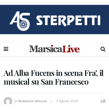
Ad Alba Fucens in scena Fra’, il
musical su San Francesco
A
di
Redazione Abruzzo
7 Agosto 2025
A