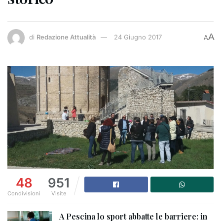
A
di
Redazione Attualità
24 Giugno 2017
A
48
951
Condivisioni
Visite
A Pescina lo sport abbatte le barriere: in