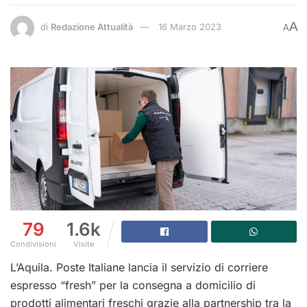
A
di
Redazione Attualità
16 Marzo 2023
A
79
1.6k
Condivisioni
Visite
L’Aquila. Poste Italiane lancia il servizio di corriere
espresso “fresh” per la consegna a domicilio di
prodotti alimentari freschi grazie alla partnership tra la