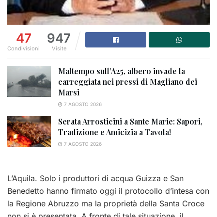
47
947
Condivisioni
Visite
Maltempo sull’A25, albero invade la
carreggiata nei pressi di Magliano dei
Marsi
7 AGOSTO 2026
Serata Arrosticini a Sante Marie: Sapori,
Tradizione e Amicizia a Tavola!
7 AGOSTO 2026
L’Aquila. Solo i produttori di acqua Guizza e San
Benedetto hanno firmato oggi il protocollo d’intesa con
la Regione Abruzzo ma la proprietà della Santa Croce
non si è presentata. A fronte di tale situazione, il