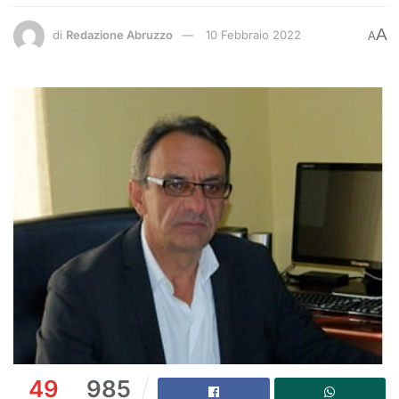
A
di
Redazione Abruzzo
10 Febbraio 2022
A
49
985