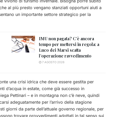
che vivono di turismo invernale. Bisogna porre subito
e al più presto vengano stanziati opportuni aiuti a
entano un importante settore strategico per la
IMU non pagata? C’è ancora
tempo per mettersi in regola: a
Luco dei Marsi scatta
l’operazione ravvedimento
7 AGOSTO 2026
onte una crisi idrica che deve essere gestita per
nti d’acqua in estate, come già successo in
ega Pettinari – e in montagna non c’è neve, quindi
icarsi adeguatamente per l’arrivo della stagione
esti giorni da parte dell’attuale governo regionale, per
possono trovare provvedimenti adottati in tal senso sui