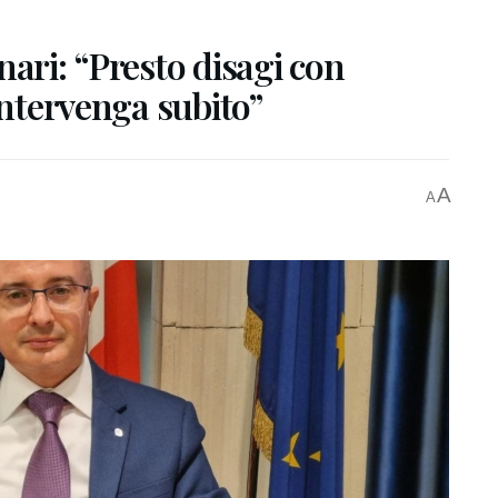
nari: “Presto disagi con
intervenga subito”
A
A