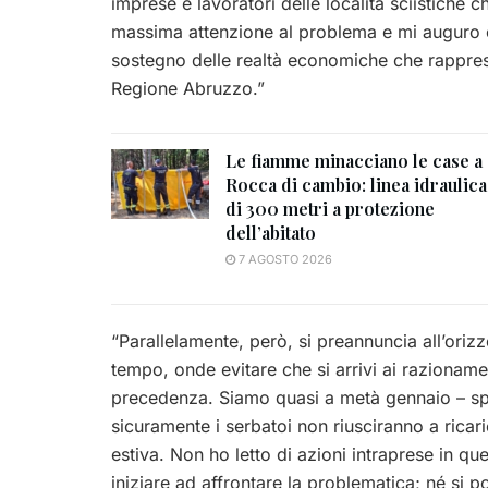
imprese e lavoratori delle località sciistiche 
massima attenzione al problema e mi auguro ch
sostegno delle realtà economiche che rappres
Regione Abruzzo.”
Le fiamme minacciano le case a
Rocca di cambio: linea idraulica
di 300 metri a protezione
dell’abitato
7 AGOSTO 2026
“Parallelamente, però, si preannuncia all’orizz
tempo, onde evitare che si arrivi ai razioname
precedenza. Siamo quasi a metà gennaio – spi
sicuramente i serbatoi non riusciranno a ricar
estiva. Non ho letto di azioni intraprese in qu
iniziare ad affrontare la problematica; né si 