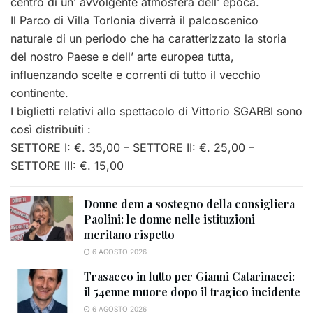
centro di un’ avvolgente atmosfera dell’ epoca.
Il Parco di Villa Torlonia diverrà il palcoscenico
naturale di un periodo che ha caratterizzato la storia
del nostro Paese e dell’ arte europea tutta,
influenzando scelte e correnti di tutto il vecchio
continente.
I biglietti relativi allo spettacolo di Vittorio SGARBI sono
così distribuiti :
SETTORE I: €. 35,00 – SETTORE II: €. 25,00 –
SETTORE III: €. 15,00
Donne dem a sostegno della consigliera
Paolini: le donne nelle istituzioni
meritano rispetto
6 AGOSTO 2026
Trasacco in lutto per Gianni Catarinacci:
il 54enne muore dopo il tragico incidente
6 AGOSTO 2026