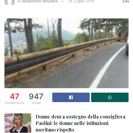
A
di
Redazione Attualità
16 Luglio 2015
A
47
947
Condivisioni
Visite
Donne dem a sostegno della consigliera
Paolini: le donne nelle istituzioni
meritano rispetto