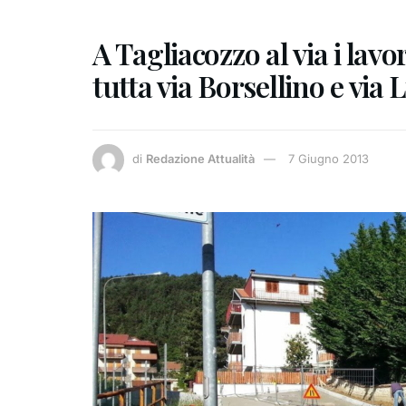
A Tagliacozzo al via i la
tutta via Borsellino e via 
di
Redazione Attualità
7 Giugno 2013