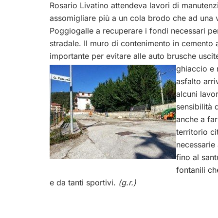
Rosario Livatino attendeva lavori di manuten
assomigliare più a un cola brodo che ad una v
Poggiogalle a recuperare i fondi necessari per i 
stradale. Il muro di contenimento in cemento a
importante per evitare alle auto brusche uscit
ghiaccio e 
asfalto arri
alcuni lavo
sensibilità
anche a far
territorio c
necessarie 
fino al san
fontanili ch
e da tanti sportivi.
(g.r.)