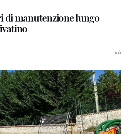
vori di manutenzione lungo
Livatino
A
A