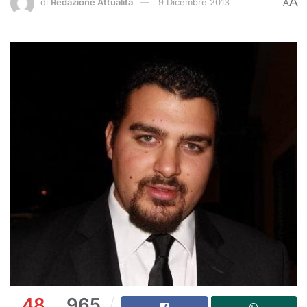
A
di
Redazione Attualità
9 Dicembre 2013
A
48
965