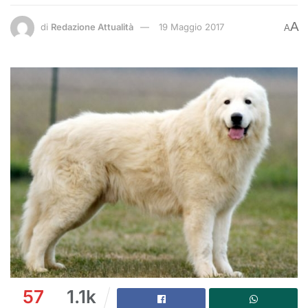
A
di
Redazione Attualità
19 Maggio 2017
A
57
1.1k