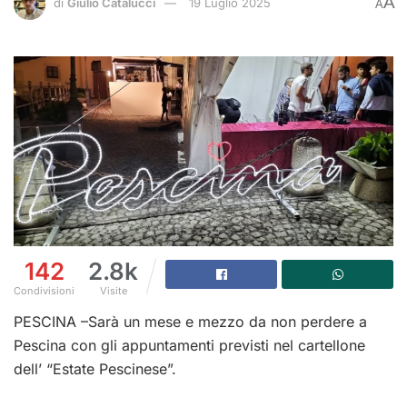
A
di
Giulio Catalucci
19 Luglio 2025
A
142
2.8k
Condivisioni
Visite
PESCINA –Sarà un mese e mezzo da non perdere a
Pescina con gli appuntamenti previsti nel cartellone
dell’ “Estate Pescinese”.